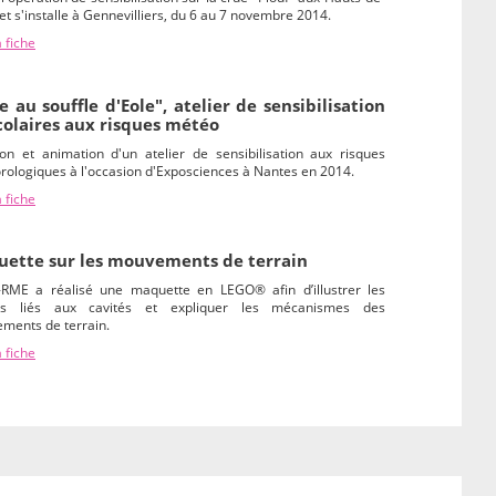
et s'installe à Gennevilliers, du 6 au 7 novembre 2014.
a fiche
e au souffle d'Eole", atelier de sensibilisation
colaires aux risques météo
ion et animation d'un atelier de sensibilisation aux risques
ologiques à l'occasion d'Exposciences à Nantes en 2014.
a fiche
ette sur les mouvements de terrain
O-RME a réalisé une maquette en LEGO® afin d’illustrer les
es liés aux cavités et expliquer les mécanismes des
ments de terrain.
a fiche