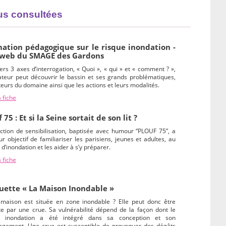
lus consultées
ation pédagogique sur le risque inondation -
 web du SMAGE des Gardons
ers 3 axes d’interrogation, « Quoi », « qui » et « comment ? »,
isateur peut découvrir le bassin et ses grands problématiques,
teurs du domaine ainsi que les actions et leurs modalités.
a fiche
 75 : Et si la Seine sortait de son lit ?
ction de sensibilisation, baptisée avec humour “PLOUF 75”, a
r objectif de familiariser les parisiens, jeunes et adultes, au
 d’inondation et les aider à s’y préparer.
a fiche
ette « La Maison Inondable »
 maison est située en zone inondable ? Elle peut donc être
te par une crue. Sa vulnérabilité dépend de la façon dont le
e inondation a été intégré dans sa conception et son
gement. Une crue est susceptible de provoquer des dégâts