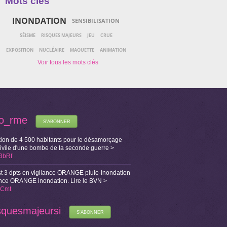
Mots clés
INONDATION
SENSIBILISATION
SÉISME
RISQUES MAJEURS
JEU
CRUE
EXPOSITION
NUCLÉAIRE
MAQUETTE
ANIMATION
fo_rme
S'ABONNER
ion de 4 500 habitants pour le désamorçage
Civile d'une bombe de la seconde guerre >
X3bRf
t 3 dpts en vigilance ORANGE pluie-inondation
lance ORANGE inondation. Lire le BVN >
i1Cmt
squesmajeursi
S'ABONNER