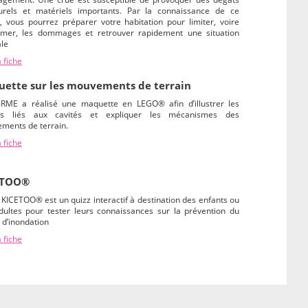
turels et matériels importants. Par la connaissance de ce
, vous pourrez préparer votre habitation pour limiter, voire
imer, les dommages et retrouver rapidement une situation
le
a fiche
ette sur les mouvements de terrain
O-RME a réalisé une maquette en LEGO® afin d’illustrer les
es liés aux cavités et expliquer les mécanismes des
ments de terrain.
a fiche
ETOO®
 KICETOO® est un quizz interactif à destination des enfants ou
dultes pour tester leurs connaissances sur la prévention du
 d’inondation
a fiche