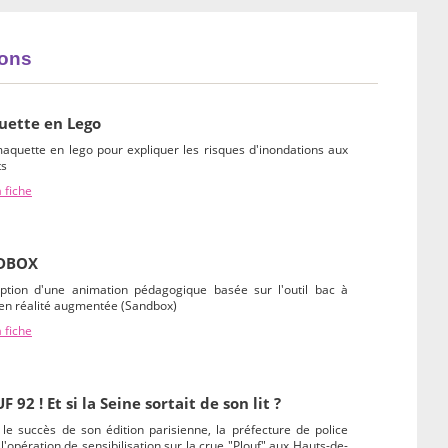
ions
ette en Lego
aquette en lego pour expliquer les risques d'inondations aux
ts
a fiche
DBOX
ption d'une animation pédagogique basée sur l'outil bac à
 en réalité augmentée (Sandbox)
a fiche
 92 ! Et si la Seine sortait de son lit ?
le succès de son édition parisienne, la préfecture de police
l'opération de sensibilisation sur la crue "Plouf" aux Hauts-de-