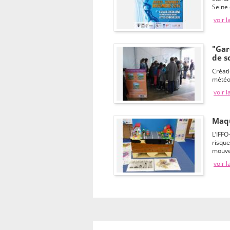
Seine 
voir l
"Gar
de s
Créat
météor
voir l
Maqu
L’IFF
risqu
mouve
voir l