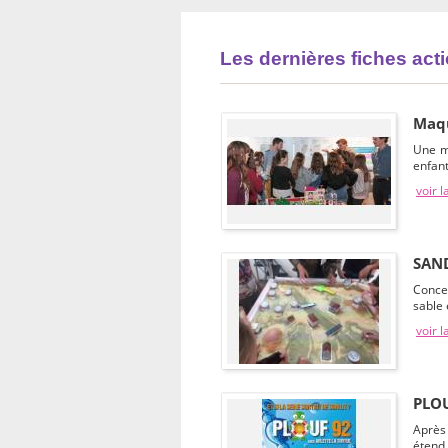
Les dernières fiches act
Maqu
Une m
enfan
voir l
SAN
Conce
sable
voir l
PLOUF
Après 
étend 