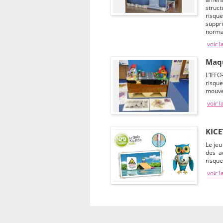
struc
risque
suppr
norma
voir l
Maqu
L’IFF
risqu
mouve
voir l
KIC
Le jeu
des a
risque
voir l