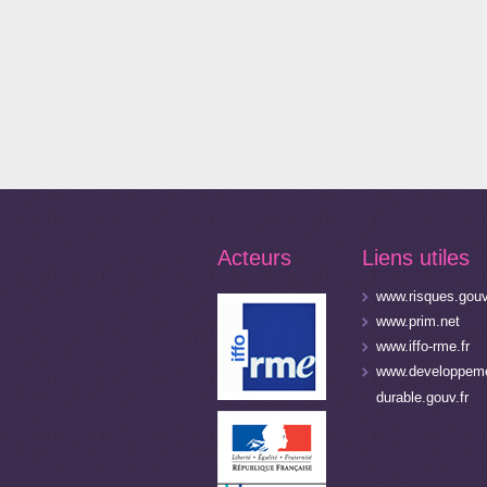
Acteurs
Liens utiles
www.risques.gouv
www.prim.net
www.iffo-rme.fr
www.developpeme
durable.gouv.fr