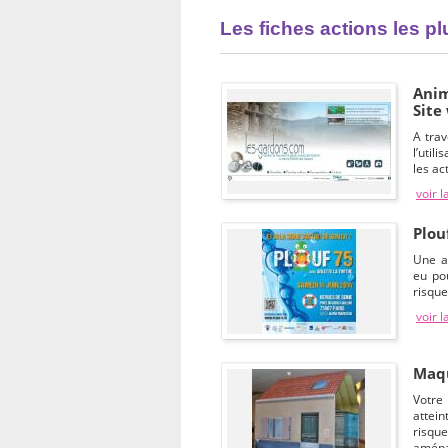
Les fiches actions les p
Anim
Site
A trav
l’util
les ac
voir l
Plouf
Une a
eu pou
risque
voir l
Maqu
Votre
attein
risqu
aména