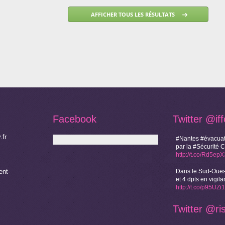
Facebook
Twitter
@if
.fr
#Nantes #évacuat
par la #Sécurité 
http://t.co/Rd5ep
nt-
Dans le Sud-Oues
et 4 dpts en vigi
http://t.co/p95UZ
Twitter
@ri