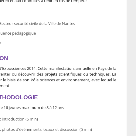
e météo et aux conduites à tenir en cas de tempête
ecteur sécurité civile de la Ville de Nantes
équence pédagogique
s
ION
 d'Exposciences 2014. Cette manifestation, annuelle en Pays de la
enter ou découvrir des projets scientifiques ou techniques. La
ar le biais de son Pôle sciences et environnement, avec lequel le
rement.
ÉTHODOLOGIE
 de 16 jeunes maximum de 8 à 12 ans
 introduction (5 min)
 : photos d'évènements locaux et discussion (5 min)