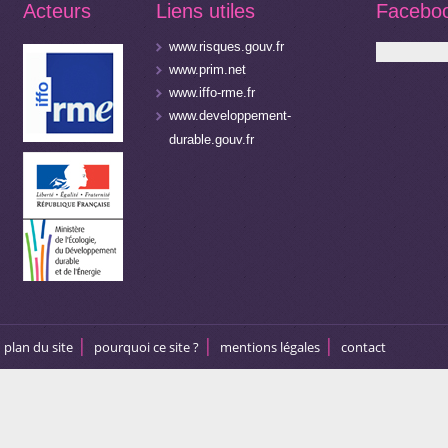
Acteurs
Liens utiles
Facebo
www.risques.gouv.fr
www.prim.net
www.iffo-rme.fr
www.developpement-
durable.gouv.fr
plan du site
pourquoi ce site ?
mentions légales
contact