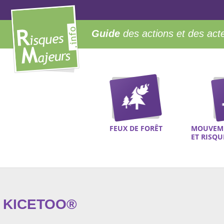
Guide
des actions et des act
FEUX DE FORÊT
MOUVEME
ET RISQ
KICETOO®