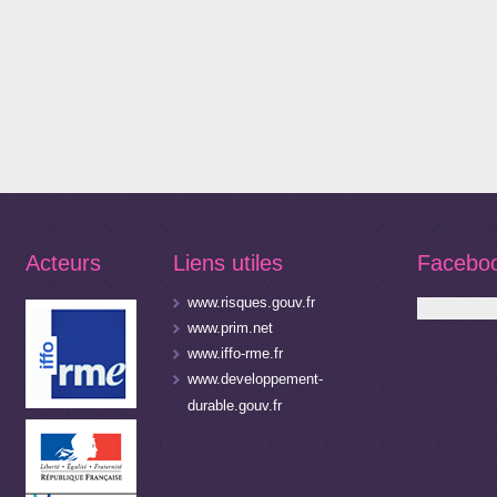
Acteurs
Liens utiles
Facebo
www.risques.gouv.fr
www.prim.net
www.iffo-rme.fr
www.developpement-
durable.gouv.fr