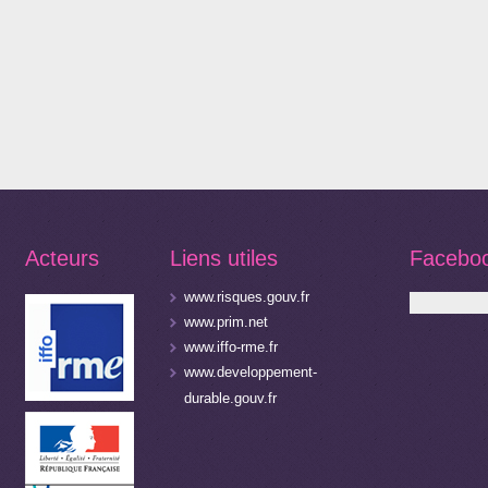
Acteurs
Liens utiles
Facebo
www.risques.gouv.fr
www.prim.net
www.iffo-rme.fr
www.developpement-
durable.gouv.fr