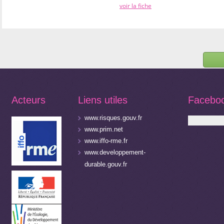
voir la fiche
Acteurs
Liens utiles
Facebo
www.risques.gouv.fr
www.prim.net
www.iffo-rme.fr
www.developpement-
durable.gouv.fr