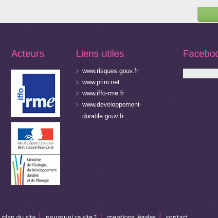
Acteurs
Liens utiles
Facebo
www.risques.gouv.fr
www.prim.net
www.iffo-rme.fr
www.developpement-
durable.gouv.fr
plan du site
pourquoi ce site ?
mentions légales
contact