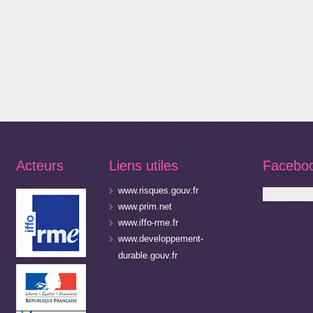
Acteurs
Liens utiles
Facebo
www.risques.gouv.fr
www.prim.net
www.iffo-rme.fr
www.developpement-
durable.gouv.fr