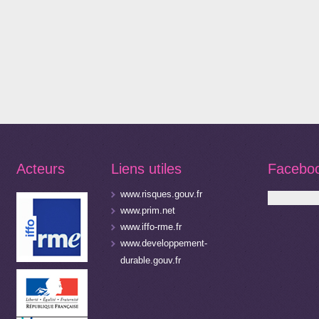
Acteurs
Liens utiles
Facebo
www.risques.gouv.fr
www.prim.net
www.iffo-rme.fr
www.developpement-
durable.gouv.fr