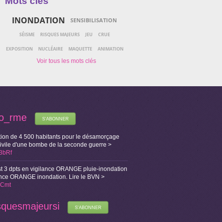
Mots clés
INONDATION
SENSIBILISATION
SÉISME
RISQUES MAJEURS
JEU
CRUE
EXPOSITION
NUCLÉAIRE
MAQUETTE
ANIMATION
fo_rme
S'ABONNER
ion de 4 500 habitants pour le désamorçage
Civile d'une bombe de la seconde guerre >
X3bRf
t 3 dpts en vigilance ORANGE pluie-inondation
lance ORANGE inondation. Lire le BVN >
i1Cmt
squesmajeursi
S'ABONNER