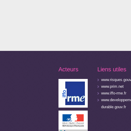
Acteurs
Liens utiles
www.risques.gouv
www.prim.net
www.iffo-rme.fr
www.developpeme
durable.gouv.fr