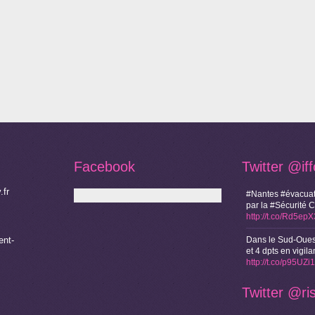
Facebook
Twitter
@if
.fr
#Nantes #évacuat
par la #Sécurité 
http://t.co/Rd5ep
nt-
Dans le Sud-Oues
et 4 dpts en vigi
http://t.co/p95UZ
Twitter
@ri