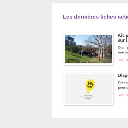
Les dernières fiches act
Kit 
sur 
Outil
une ba
voir l
Disp
Créat
pour l
voir l