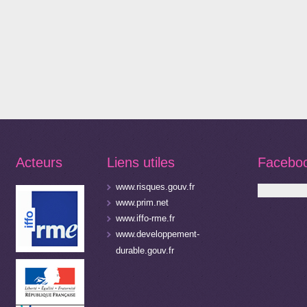
Acteurs
Liens utiles
Facebo
www.risques.gouv.fr
www.prim.net
www.iffo-rme.fr
www.developpement-
durable.gouv.fr