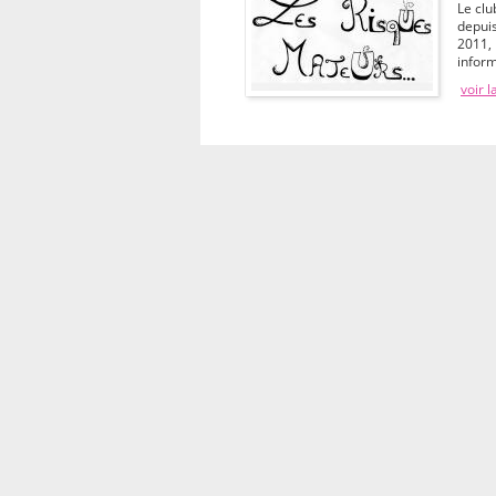
Le cl
depui
2011, 
inform
voir l