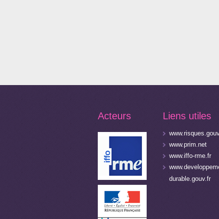
Acteurs
Liens utiles
www.risques.gouv
www.prim.net
www.iffo-rme.fr
www.developpeme
durable.gouv.fr