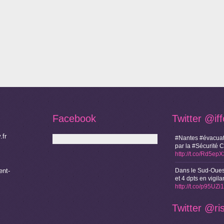
Facebook
Twitter
@if
.fr
#Nantes #évacuat
par la #Sécurité 
http://t.co/Rd5ep
nt-
Dans le Sud-Oues
et 4 dpts en vigi
http://t.co/p95UZ
Twitter
@ri