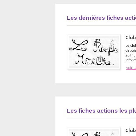
Les dernières fiches act
Club
Le cl
depui
2011, 
inform
voir l
Les fiches actions les p
Club