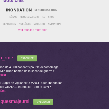
Mots clés
INONDATION
SENSIBILISATION
SÉISME
RISQUES MAJEURS
JEU
CRUE
EXPOSITION
NUCLÉAIRE
MAQUETTE
ANIMATION
fo_rme
S'ABONNER
ion de 4 500 habitants pour le désamorçage
Civile d'une bombe de la seconde guerre >
X3bRf
t 3 dpts en vigilance ORANGE pluie-inondation
lance ORANGE inondation. Lire le BVN >
i1Cmt
squesmajeursi
S'ABONNER