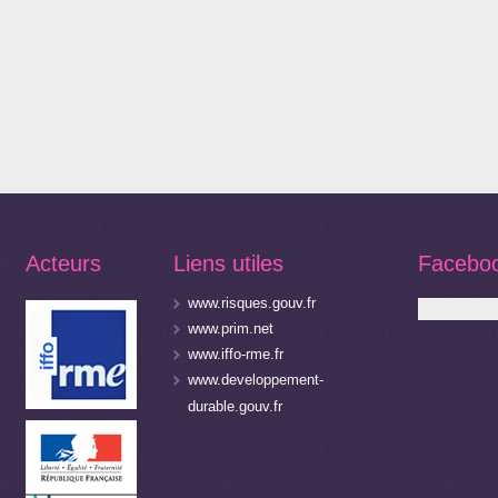
Acteurs
Liens utiles
Facebo
www.risques.gouv.fr
www.prim.net
www.iffo-rme.fr
www.developpement-
durable.gouv.fr