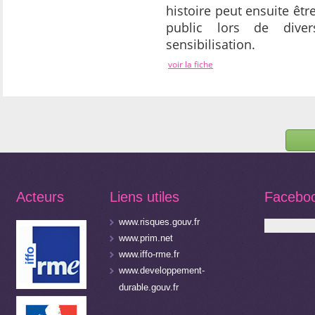
histoire peut ensuite êtr
public lors de dive
sensibilisation.
voir la fiche
Acteurs
Liens utiles
Facebo
www.risques.gouv.fr
www.prim.net
www.iffo-rme.fr
www.developpement-
durable.gouv.fr