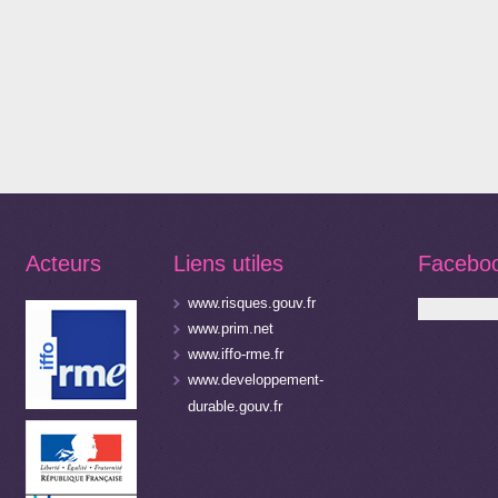
Acteurs
Liens utiles
Facebo
www.risques.gouv.fr
www.prim.net
www.iffo-rme.fr
www.developpement-
durable.gouv.fr