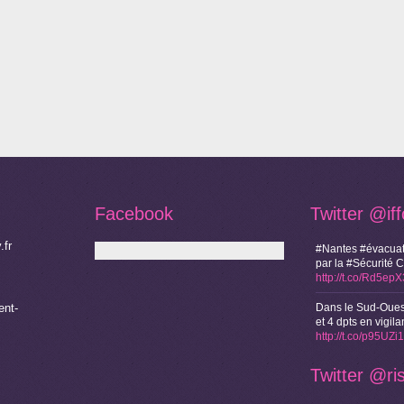
Facebook
Twitter
@if
.fr
#Nantes #évacuat
par la #Sécurité 
http://t.co/Rd5ep
nt-
Dans le Sud-Oues
et 4 dpts en vigi
http://t.co/p95UZ
Twitter
@ri