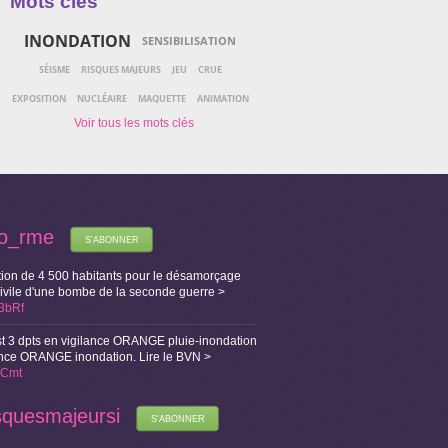
Mots clés
INONDATION
SENSIBILISATION
SÉISME
RISQUES MAJEURS
JEU
CRUE
EXPOSITION
NUCLÉAIRE
MAQUETTE
ANIMATION
fo_rme
S'ABONNER
ion de 4 500 habitants pour le désamorçage
Civile d'une bombe de la seconde guerre >
X3bRf
t 3 dpts en vigilance ORANGE pluie-inondation
lance ORANGE inondation. Lire le BVN >
i1Cmt
squesmajeursi
S'ABONNER