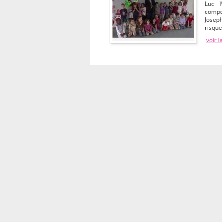
Luc 
compo
Joseph
risqu
voir l