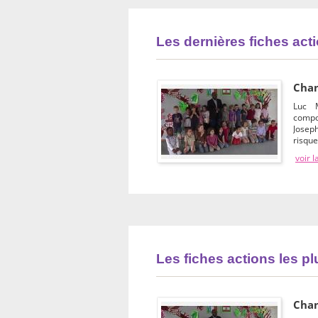
Les dernières fiches act
Chan
Luc 
compo
Joseph
risqu
voir l
Les fiches actions les p
Chan