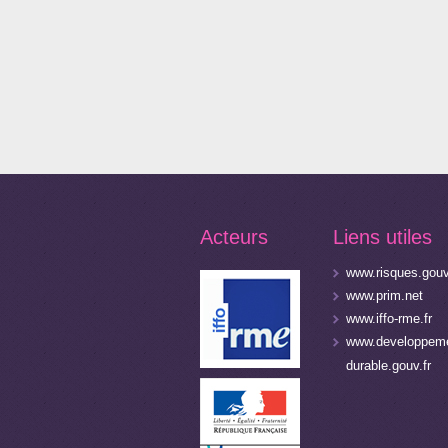
Acteurs
Liens utiles
www.risques.gouv
www.prim.net
www.iffo-rme.fr
www.developpeme
durable.gouv.fr