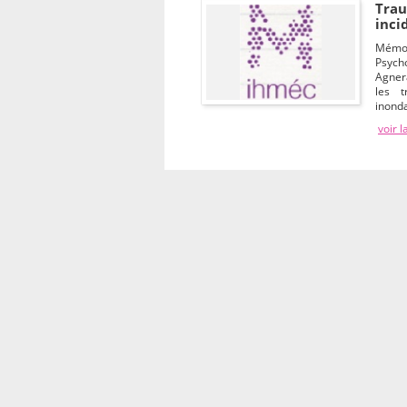
Trau
inci
Mémoi
Psych
Agner
les t
inonda
voir l