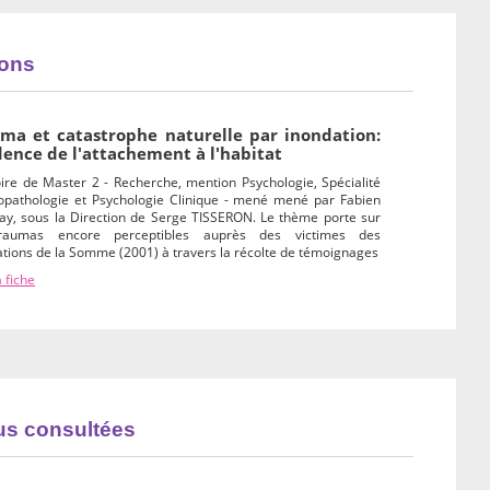
ions
ma et catastrophe naturelle par inondation:
dence de l'attachement à l'habitat
re de Master 2 - Recherche, mention Psychologie, Spécialité
opathologie et Psychologie Clinique - mené mené par Fabien
ay, sous la Direction de Serge TISSERON. Le thème porte sur
raumas encore perceptibles auprès des victimes des
tions de la Somme (2001) à travers la récolte de témoignages
a fiche
lus consultées