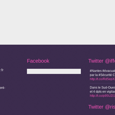
Facebook
Twitter
@if
.fr
#Nantes #évacuat
par la #Sécurité 
http://t.co/Rd5ep
nt-
Dans le Sud-Oues
et 4 dpts en vigi
http://t.co/p95UZ
Twitter
@ri