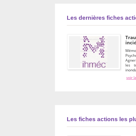
Les dernières fiches act
Trau
inci
Mémoi
Psych
Agner
les t
inonda
voir l
Les fiches actions les p