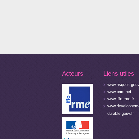
Acteurs
Liens utiles
www.risques.gouv
www.prim.net
www.iffo-rme.fr
www.developpeme
durable.gouv.fr