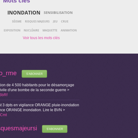
Mots clés
INONDATION
SENSIBILISATION
SÉISME
RISQUES MAJEURS
JEU
CRUE
EXPOSITION
NUCLÉAIRE
MAQUETTE
ANIMATION
fo_rme
S'ABONNER
ion de 4 500 habitants pour le désamorçage
Civile d'une bombe de la seconde guerre >
X3bRf
t 3 dpts en vigilance ORANGE pluie-inondation
lance ORANGE inondation. Lire le BVN >
i1Cmt
squesmajeursi
S'ABONNER