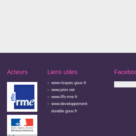
Acteurs
Liens utiles
Facebo
www.risques.gouv.fr
www.prim.net
www.iffo-rme.fr
www.developpement-
durable.gouv.fr