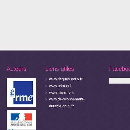
Acteurs
Liens utiles
Facebo
www.risques.gouv.fr
www.prim.net
www.iffo-rme.fr
www.developpement-
durable.gouv.fr