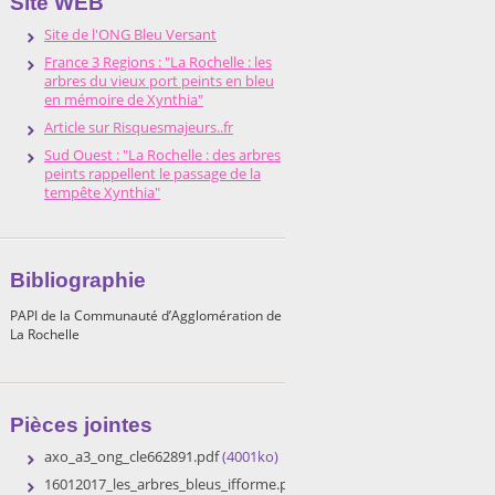
Site WEB
Site de l'ONG Bleu Versant
France 3 Regions : "La Rochelle : les
arbres du vieux port peints en bleu
en mémoire de Xynthia"
Article sur Risquesmajeurs..fr
Sud Ouest : "La Rochelle : des arbres
peints rappellent le passage de la
tempête Xynthia"
Bibliographie
PAPI de la Communauté d’Agglomération de
La Rochelle
Pièces jointes
axo_a3_ong_cle662891.pdf
(4001ko)
16012017_les_arbres_bleus_ifforme.pdf