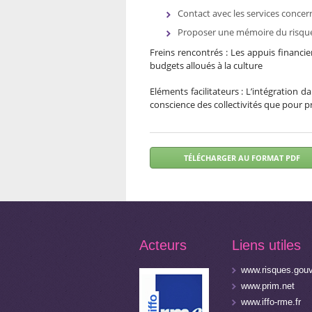
Contact avec les services conce
Proposer une mémoire du risque vi
Freins rencontrés : Les appuis financie
budgets alloués à la culture
Eléments facilitateurs : L’intégration d
conscience des collectivités que pour p
Acteurs
Liens utiles
www.risques.gouv
www.prim.net
www.iffo-rme.fr