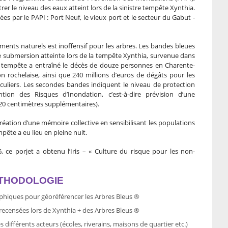
er le niveau des eaux atteint lors de la sinistre tempête Xynthia.
es par le PAPI : Port Neuf, le vieux port et le secteur du Gabut -
ents naturels est inoffensif pour les arbres. Les bandes bleues
de submersion atteinte lors de la tempête Xynthia, survenue dans
te tempête a entraîné le décès de douze personnes en Charente-
n rochelaise, ainsi que 240 millions d’euros de dégâts pour les
articuliers. Les secondes bandes indiquent le niveau de protection
ion des Risques d’Inondation, c’est-à-dire prévision d’une
20 centimètres supplémentaires).
création d’une mémoire collective en sensibilisant les populations
pête a eu lieu en pleine nuit.
 ce porjet a obtenu l’Iris – « Culture du risque pour les non-
ÉTHODOLOGIE
hiques pour géoréférencer les Arbres Bleus ®
recensées lors de Xynthia + des Arbres Bleus ®
s différents acteurs (écoles, riverains, maisons de quartier etc.)