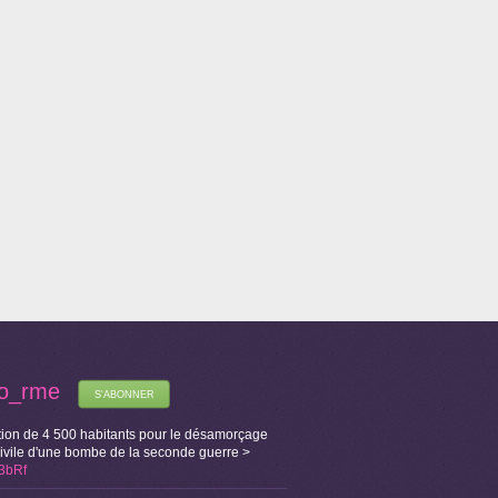
fo_rme
S'ABONNER
ion de 4 500 habitants pour le désamorçage
Civile d'une bombe de la seconde guerre >
X3bRf