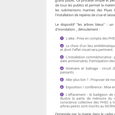
grand public. Ce procédé simple et peu
de tous les publics et permet la matér
les submersions marines (les Plues
l'installation de repères de crue et lai
Le dispositif "les arbres bleus" : un
d'inondation _ déroulement :
L'aléa : Prise en compte des PH
Le choix d'un lieu emblématique 
et dont l'effet visuel sera pertinent
L'installation commémorative : p
date anniversaire). Participation des 
Itinéraire et balisage : circui
passants
Aller plus loin ? : Proposer de 
Exposition / conférence : Mise e
L'effacement : le badigeon de 
illustre la perte de mémoire du ri
conscience collective des PHEC à t
arbres peints sont inscrits au DICRI
Organisée par la mairie dans le cadre