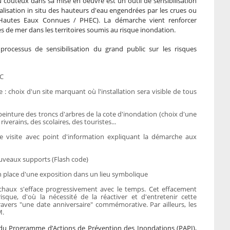
 coûteux dans sa mise en oeuvre est un outil de sensibilisation
ialisation in situ des hauteurs d'eau engendrées par les crues ou
 Hautes Eaux Connues / PHEC). La démarche vient renforcer
sses de mer dans les territoires soumis au risque inondation.
 processus de sensibilisation du grand public sur les risques
EC
: choix d'un site marquant où l'installation sera visible de tous
einture des troncs d'arbres de la cote d'inondation (choix d'une
riverains, des scolaires, des touristes...
t de visite avec point d'information expliquant la démarche aux
nouveaux supports (Flash code)
n place d'une exposition dans un lieu symbolique
chaux s'efface progressivement avec le temps. Cet effacement
sque, d'où la nécessité de la réactiver et d'entretenir cette
ravers "une date anniversaire" commémorative. Par ailleurs, les
M.
 du Programme d’Actions de Prévention des Inondations (PAPI),