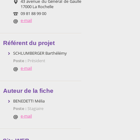
43 avenue du Général de Gaulle
17000 La Rochelle
09 81 88 99 00
e-mail
Référent du projet
SCHLUMBERGER Barthélémy
Poste :
Président
e-mail
Auteur de la fiche
BENEDETTI Mélia
Poste :
Stagiaire
e-mail