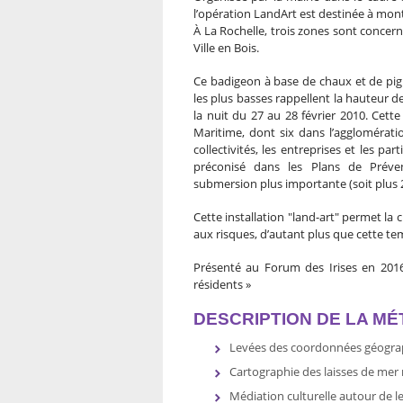
l’opération LandArt est destinée à montr
À La Rochelle, trois zones sont concerné
Ville en Bois.
Ce badigeon à base de chaux et de pigm
les plus basses rappellent la hauteur 
la nuit du 27 au 28 février 2010. Cet
Maritime, dont six dans l’agglomératio
collectivités, les entreprises et les p
préconisé dans les Plans de Prévent
submersion plus importante (soit plus 
Cette installation "land-art" permet la 
aux risques, d’autant plus que cette tem
Présenté au Forum des Irises en 2016,
résidents »
DESCRIPTION DE LA M
Levées des coordonnées géograp
Cartographie des laisses de mer 
Médiation culturelle autour de le