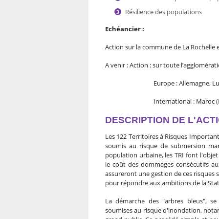
Résilience des populations
Echéancier :
Action sur la commune de La Rochelle 
A venir : Action : sur toute l’agglomér
Europe : Allemagne, Lubec
International : Maroc (Essaou
DESCRIPTION DE L'ACT
Les 122 Territoires à Risques Importan
soumis au risque de submersion marin
population urbaine, les TRI font l'obje
le coût des dommages consécutifs aux i
assureront une gestion de ces risques 
pour répondre aux ambitions de la Sta
La démarche des "arbres bleus", se
soumises au risque d'inondation, notam