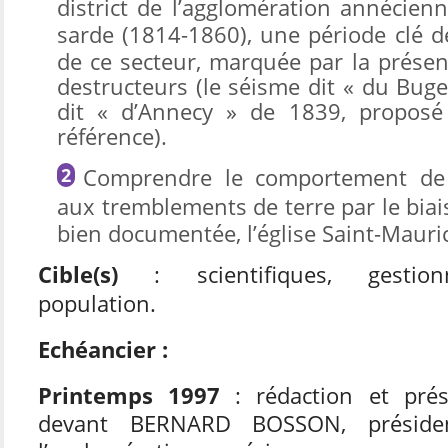
district de l’agglomération annécien
sarde (1814-1860
), une période clé d
de ce secteur, marquée par la prése
destructeurs (le séisme dit « du Buge
dit « d’Annecy » de 1839, propos
référence).
C
omprendre le comportement de 
aux tremblements de terre
par le biai
bien documentée, l’église Saint-Mauri
Cible(s)
: scientifiques, gestionn
population.
Echéancier :
Printemps 1997
: rédaction et prés
devant BERNARD BOSSON, présiden