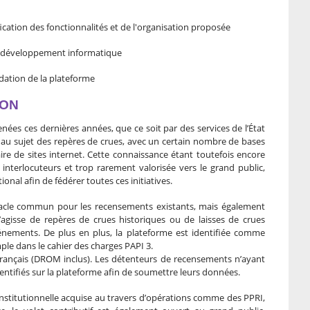
ication des fonctionnalités et de l'organisation proposée
e développement informatique
dation de la plateforme
ION
ées ces dernières années, que ce soit par des services de l’État
 au sujet des repères de crues, avec un certain nombre de bases
ire de sites internet. Cette connaissance étant toutefois encore
s interlocuteurs et trop rarement valorisée vers le grand public,
onal afin de fédérer toutes ces initiatives.
tacle commun pour les recensements existants, mais également
s’agisse de repères de crues historiques ou de laisses de crues
énements. De plus en plus, la plateforme est identifiée comme
emple dans le cahier des charges PAPI 3.
 français (DROM inclus). Les détenteurs de recensements n’ayant
entifiés sur la plateforme afin de soumettre leurs données.
nstitutionnelle acquise au travers d’opérations comme des PPRI,