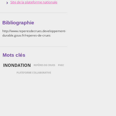
Site de la plateforme nationale
Bibliographie
http://www.reperesdecrues.developpement-
durable.gouv.fr/reperes-de-crues
Mots clés
INONDATION
REPÈRES DE CRUES
PHEC
PLATEFORME COLLABORATIVE