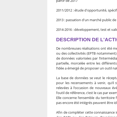
partir de 2017
2011/2012 : étude d'opportunité, spécif
2013 : passation d'un marché public d
2014-2016 : développement, test et vali
DESCRIPTION DE L'ACT
De nombreuses réalisations ont été men
ou des collectivités (EPTB notamment)
de données valorisées par l’intermédia
partielle, morcelée entre les différent
l’idée a émergé de proposer un outil nati
La base de données se veut le récep
pour les recensements à venir, qu’il 
relevées à l’occasion de nouveaux év
l’outil de référence, c’est le cas par ex
Elle concerne l’ensemble du territoire
pas encore été intégrés peuvent être id
Afin de compléter cette connaissance i