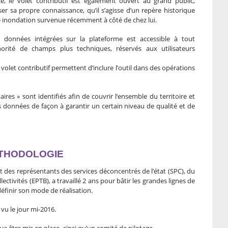
, le volet contributif est également ouvert au grand public,
r sa propre connaissance, qu’il s’agisse d’un repère historique
ne inondation survenue récemment à côté de chez lui.
 données intégrées sur la plateforme est accessible à tout
orité de champs plus techniques, réservés aux utilisateurs
volet contributif permettent d’inclure l’outil dans des opérations
res » sont identifiés afin de couvrir l’ensemble du territoire et
des données de façon à garantir un certain niveau de qualité et de
ÉTHODOLOGIE
t des représentants des services déconcentrés de l’état (SPC), du
ectivités (EPTB), a travaillé 2 ans pour bâtir les grandes lignes de
 définir son mode de réalisation.
vu le jour mi-2016.