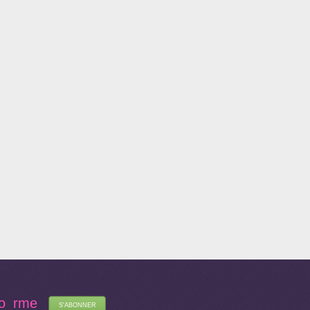
fo_rme
S'ABONNER