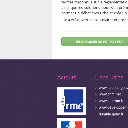
termes méconnus sur la réglementation 
ainsi que les solutions pour s’en pré
permet un débat très riche et crée un
elle a été ouverte aux scolaires et prop
Acteurs
Liens utiles
www.risques.gouv
www.prim.net
www.iffo-rme.fr
www.developpeme
durable.gouv.fr