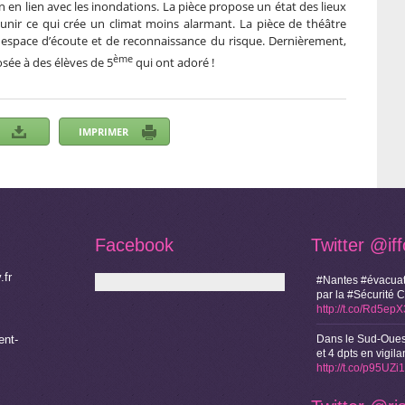
en lien avec les inondations. La pièce propose un état des lieux
munir ce qui crée un climat moins alarmant. La pièce de théâtre
 espace d’écoute et de reconnaissance du risque. Dernièrement,
ème
osée à des élèves de 5
qui ont adoré !
Facebook
Twitter
@if
.fr
#Nantes #évacuat
par la #Sécurité 
http://t.co/Rd5ep
nt-
Dans le Sud-Oues
et 4 dpts en vigi
http://t.co/p95UZ