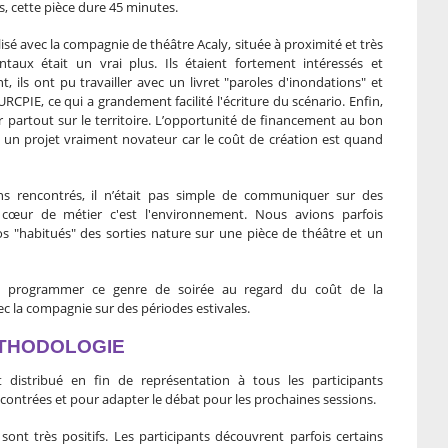
s, cette pièce dure 45 minutes.
alisé avec la compagnie de théâtre Acaly, située à proximité et très
taux était un vrai plus. Ils étaient fortement intéressés et
, ils ont pu travailler avec un livret "paroles d'inondations" et
’URCPIE, ce qui a grandement facilité l'écriture du scénario. Enfin,
r partout sur le territoire. L’opportunité de financement au bon
n projet vraiment novateur car le coût de création est quand
ins rencontrés, il n’était pas simple de communiquer sur des
 cœur de métier c'est l'environnement. Nous avions parfois
nos "habitués" des sorties nature sur une pièce de théâtre et un
 de programmer ce genre de soirée au regard du coût de la
ec la compagnie sur des périodes estivales.
ÉTHODOLOGIE
t distribué en fin de représentation à tous les participants
encontrées et pour adapter le débat pour les prochaines sessions.
ont très positifs. Les participants découvrent parfois certains