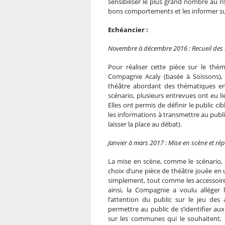
sensibiliser le plus grand nombre au ri
bons comportements et les informer s
Echéancier :
Novembre à décembre 2016 : Recueil des i
Pour réaliser cette pièce sur le thèm
Compagnie Acaly (basée à Soissons), s
théâtre abordant des thématiques en
scénario, plusieurs entrevues ont eu l
Elles ont permis de définir le public ci
les informations à transmettre au public
laisser la place au débat).
Janvier à mars 2017 : Mise en scène et rép
La mise en scène, comme le scénario, a
choix d’une pièce de théâtre jouée en 
simplement, tout comme les accessoire
ainsi, la Compagnie a voulu alléger l
l’attention du public sur le jeu des a
permettre au public de s’identifier au
sur les communes qui le souhaitent, c