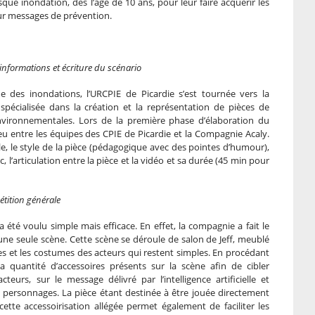
sque inondation, dès l’âge de 10 ans, pour leur faire acquérir les
ur messages de prévention.
nformations et écriture du scénario
e des inondations, l’URCPIE de Picardie s’est tournée vers la
pécialisée dans la création et la représentation de pièces de
vironnementales. Lors de la première phase d’élaboration du
ieu entre les équipes des CPIE de Picardie et la Compagnie Acaly.
ble, le style de la pièce (pédagogique avec des pointes d’humour),
, l’articulation entre la pièce et la vidéo et sa durée (45 min pour
étition générale
 été voulu simple mais efficace. En effet, la compagnie a fait le
une seule scène. Cette scène se déroule de salon de Jeff, meublé
s et les costumes des acteurs qui restent simples. En procédant
a quantité d’accessoires présents sur la scène afin de cibler
cteurs, sur le message délivré par l’intelligence artificielle et
x personnages. La pièce étant destinée à être jouée directement
ette accessoirisation allégée permet également de faciliter les