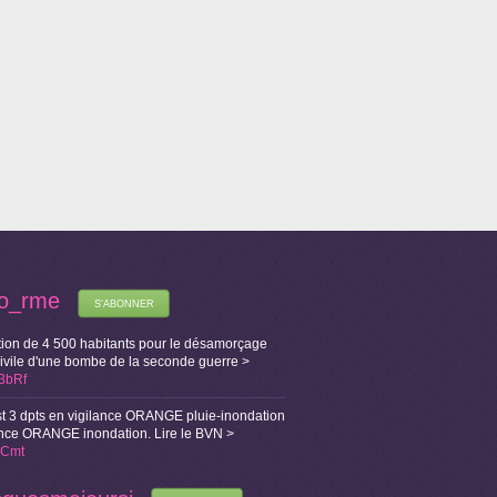
fo_rme
S'ABONNER
ion de 4 500 habitants pour le désamorçage
Civile d'une bombe de la seconde guerre >
X3bRf
t 3 dpts en vigilance ORANGE pluie-inondation
lance ORANGE inondation. Lire le BVN >
i1Cmt