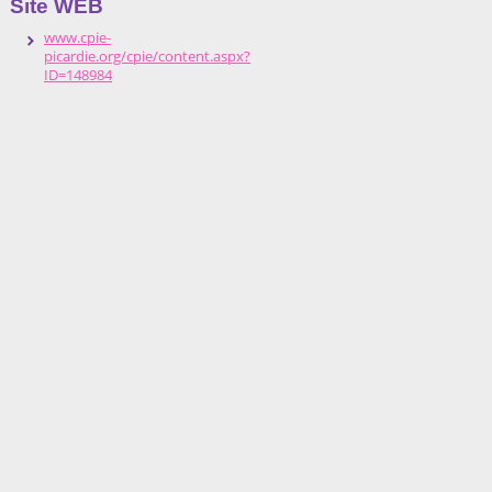
Site WEB
www.cpie-
picardie.org/cpie/content.aspx?
ID=148984