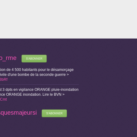
fo_rme
S'ABONNER
ion de 4 500 habitants pour le désamorçage
Civile d'une bombe de la seconde guerre >
X3bRf
t 3 dpts en vigilance ORANGE pluie-inondation
lance ORANGE inondation. Lire le BVN >
i1Cmt
squesmajeursi
S'ABONNER