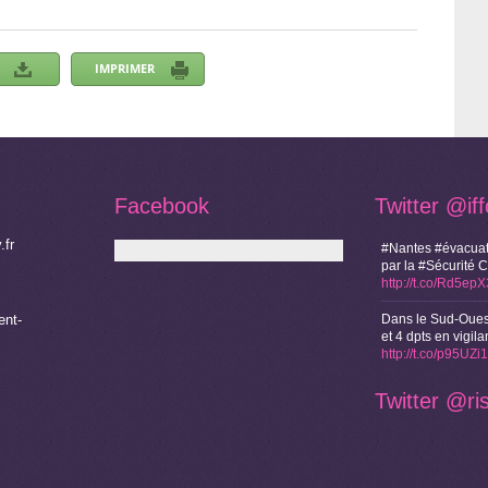
Facebook
Twitter
@if
.fr
#Nantes #évacuat
par la #Sécurité 
http://t.co/Rd5ep
nt-
Dans le Sud-Oues
et 4 dpts en vigi
http://t.co/p95UZ
Twitter
@ri