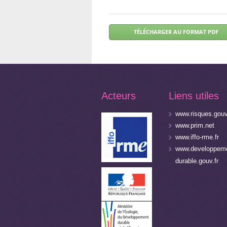
Acteurs
Liens utiles
www.risques.gouv
www.prim.net
www.iffo-rme.fr
www.developpeme
durable.gouv.fr