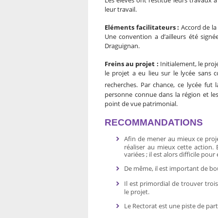
Les élèves ont restitué leurs travaux à 
leur travail.
Eléments facilitateurs :
Accord de la 
Une convention a d’ailleurs été signée
Draguignan.
Freins au projet :
Initialement, le pro
le projet a eu lieu sur le lycée sans c
recherches. Par chance, ce lycée fut 
personne connue dans la région et les
point de vue patrimonial.
RECOMMANDATIONS
Afin de mener au mieux ce proje
réaliser au mieux cette action.
variées ; il est alors difficile p
De même, il est important de bou
Il est primordial de trouver troi
le projet.
Le Rectorat est une piste de par