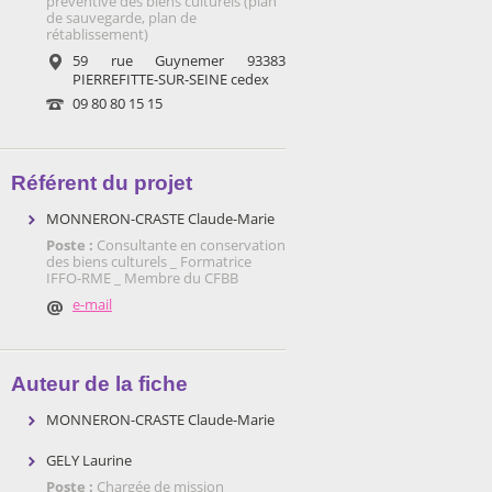
préventive des biens culturels (plan
de sauvegarde, plan de
rétablissement)
59 rue Guynemer 93383
PIERREFITTE-SUR-SEINE cedex
09 80 80 15 15
Référent du projet
MONNERON-CRASTE Claude-Marie
Poste :
Consultante en conservation
des biens culturels _ Formatrice
IFFO-RME _ Membre du CFBB
e-mail
Auteur de la fiche
MONNERON-CRASTE Claude-Marie
GELY Laurine
Poste :
Chargée de mission