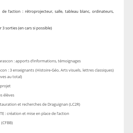
 de l’action : rétroprojecteur, salle, tableau blanc, ordinateurs,
ir 3 sorties (en cars si possible)
arascon : apports d’informations, témoignages
n : 3 enseignants (Histoire-Géo, Arts visuels, lettres classiques)
ves au total)
 projet
es élèves
stauration et recherches de Draguignan (LC2R)
 création et mise en place de l’action
u (CFBB)