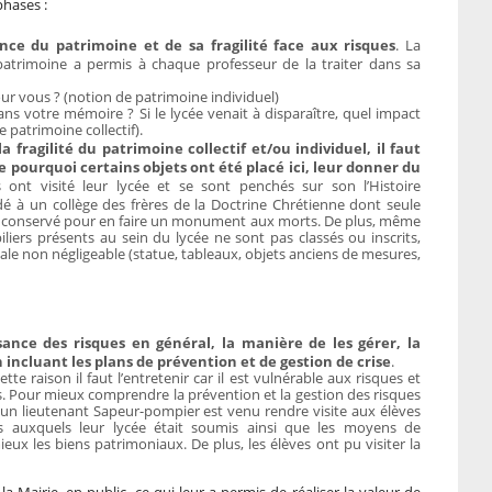
phases :
nce du patrimoine et de sa fragilité face aux risques
. La
 patrimoine a permis à chaque professeur de la traiter dans sa
ur vous ? (notion de patrimoine individuel)
ns votre mémoire ? Si le lycée venait à disparaître, quel impact
e patrimoine collectif).
 fragilité du patrimoine collectif et/ou individuel, il faut
 pourquoi certains objets ont été placé ici, leur donner du
s ont visité leur lycée et se sont penchés sur son l’Histoire
édé à un collège des frères de la Doctrine Chrétienne dont seule
té conservé pour en faire un monument aux morts. De plus, même
iliers présents au sein du lycée ne sont pas classés ou inscrits,
ale non négligeable (statue, tableaux, objets anciens de mesures,
sance des risques en général, la manière de les gérer, la
incluant les plans de prévention et de gestion de crise
.
tte raison il faut l’entretenir car il est vulnérable aux risques et
 Pour mieux comprendre la prévention et la gestion des risques
un lieutenant Sapeur-pompier est venu rendre visite aux élèves
es auxquels leur lycée était soumis ainsi que les moyens de
ux les biens patrimoniaux. De plus, les élèves ont pu visiter la