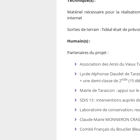
Technique(s) :
Matériel nécessaire pour la réalisation
internet
Sorties de terrain : l’idéal était de prévo
Humain(s) :
Partenaires du projet :
Association des Amis du Vieux T
Lycée Alphonse Daudet de Tarasco
nde
+ une demi-classe de 2
(15 élè
Mairie de Tarascon : appui sur le
SDIS 13 : interventions auprès d
Laboratoire de conservation, re
Claude-Marie MONNERON CRASTE :
Comité Français du Bouclier Ble