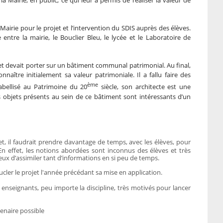
la Mairie, en public, ce qui leur a permis de réaliser la valeur de
Mairie pour le projet et l’intervention du SDIS auprès des élèves.
 entre la mairie, le Bouclier Bleu, le lycée et le Laboratoire de
jet devait porter sur un bâtiment communal patrimonial. Au final,
onnaître initialement sa valeur patrimoniale. Il a fallu faire des
ème
labellisé au Patrimoine du 20
siècle, son architecte est une
 objets présents au sein de ce bâtiment sont intéressants d’un
t, il faudrait prendre davantage de temps, avec les élèves, pour
 En effet, les notions abordées sont inconnus des élèves et très
our eux d’assimiler tant d’informations en si peu de temps.
cler le projet l'année précédant sa mise en application.
s enseignants, peu importe la discipline, très motivés pour lancer
tenaire possible