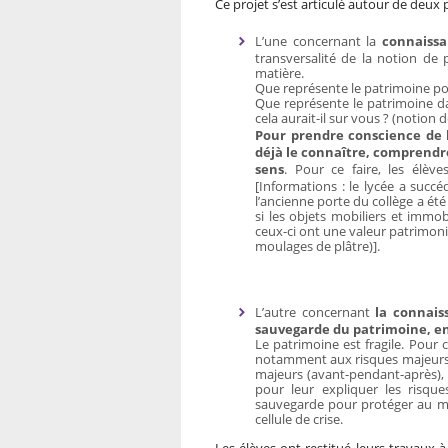
Ce projet s’est articulé autour de deux 
L’une concernant la
connaissa
transversalité de la notion de
matière.
Que représente le patrimoine po
Que représente le patrimoine da
cela aurait-il sur vous ? (notion d
Pour prendre conscience de la
déjà le connaître, comprendre
sens
. Pour ce faire, les élève
[Informations : le lycée a succ
l’ancienne porte du collège a é
si les objets mobiliers et immob
ceux-ci ont une valeur patrimoni
moulages de plâtre)].
L’autre concernant
la connais
sauvegarde du patrimoine, en 
Le patrimoine est fragile. Pour ce
notamment aux risques majeurs.
majeurs (avant-pendant-après), 
pour leur expliquer les risqu
sauvegarde pour protéger au mie
cellule de crise.