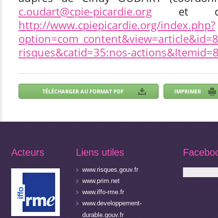
c.oudart@cpie-picardie.org
et dire
http://www.cpiepicardie.org/index.php?
option=com_content&view=article&id=8
risques&catid=35:nos-actions&Itemid=
Acteurs
Liens utiles
Facebo
www.risques.gouv.fr
www.prim.net
www.iffo-rme.fr
www.developpement-
durable.gouv.fr