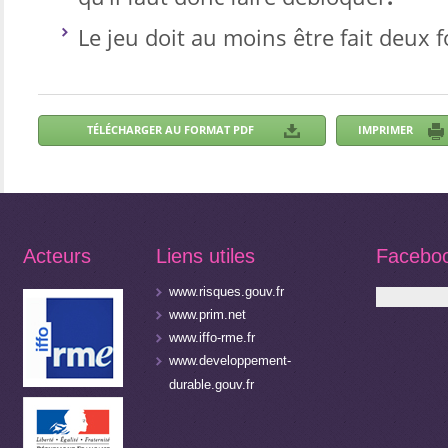
Le jeu doit au moins être fait deux f
Acteurs
Liens utiles
Facebo
www.risques.gouv.fr
www.prim.net
www.iffo-rme.fr
www.developpement-
durable.gouv.fr