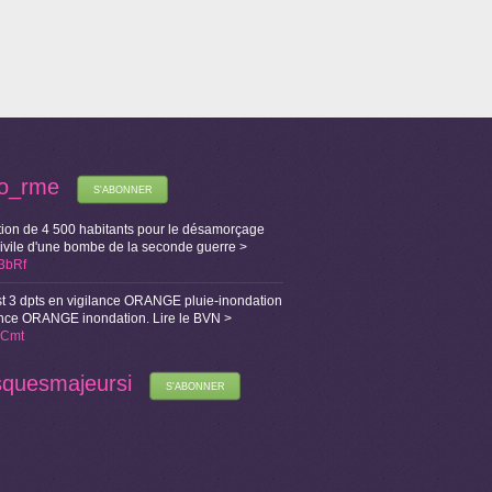
fo_rme
S'ABONNER
ion de 4 500 habitants pour le désamorçage
Civile d'une bombe de la seconde guerre >
X3bRf
t 3 dpts en vigilance ORANGE pluie-inondation
lance ORANGE inondation. Lire le BVN >
i1Cmt
squesmajeursi
S'ABONNER