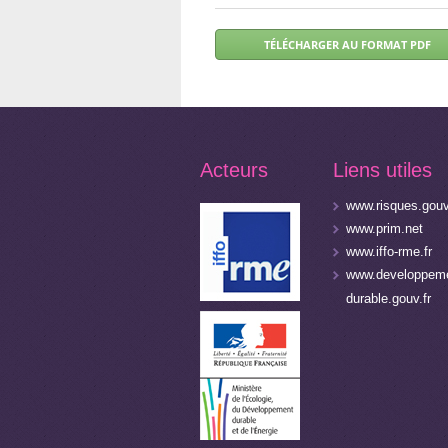
Acteurs
Liens utiles
www.risques.gouv
www.prim.net
www.iffo-rme.fr
www.developpeme
durable.gouv.fr