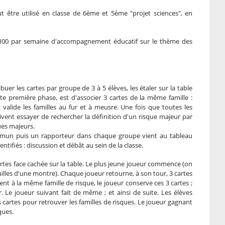
t être utilisé en classe de 6ème et 5ème "projet sciences", en
'1H00 par semaine d'accompagnement éducatif sur le thème des
ribuer les cartes par groupe de 3 à 5 élèves, les étaler sur la table
te première phase, est d'associer 3 cartes de la même famille :
nt valide les familles au fur et à meusre. Une fois que toutes les
ivent essayer de rechercher la définition d'un risque majeur par
ues majeurs.
ommun puis un rapporteur dans chaque groupe vient au tableau
ntifiés : discussion et débât au sein de la classe.
cartes face cachée sur la table. Le plus jeune joueur commence (on
uilles d'une montre). Chaque joueur retourne, à son tour, 3 cartes
ent à la même famille de risque, le joueur conserve ces 3 cartes ;
r. Le joueur suivant fait de même ; et ainsi de suite. Les élèves
cartes pour retrouver les familles de risques. Le joueur gagnant
sques.