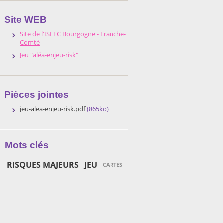
Site WEB
Site de l'ISFEC Bourgogne - Franche-
Comté
Jeu "aléa-enjeu-risk"
Pièces jointes
jeu-alea-enjeu-risk.pdf
(865ko)
Mots clés
RISQUES MAJEURS
JEU
CARTES