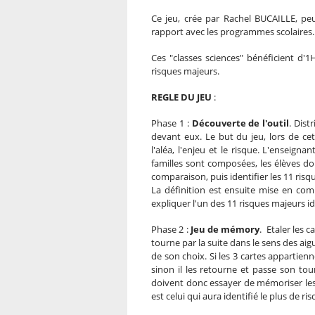
Ce jeu, crée par Rachel BUCAILLE, peu
rapport avec les programmes scolaires.
Ces "classes sciences" bénéficient d
risques majeurs.
REGLE DU JEU
:
Phase 1 :
Découverte de l'outil
. Dist
devant eux. Le but du jeu, lors de cet
l'aléa, l'enjeu et le risque. L'enseigna
familles sont composées, les élèves do
comparaison, puis identifier les 11 risq
La définition est ensuite mise en c
expliquer l'un des 11 risques majeurs ide
Phase 2 :
Jeu de mémory
. Etaler les 
tourne par la suite dans le sens des aig
de son choix. Si les 3 cartes appartienn
sinon il les retourne et passe son tou
doivent donc essayer de mémoriser les 
est celui qui aura identifié le plus de ri