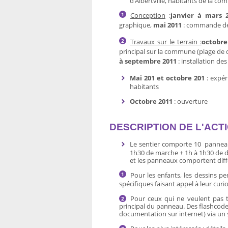
d’Albertville, habitants de la c
Conception
:
janvier à mars 
graphique,
mai 2011
: commande d
Travaux sur le terrain
:
octobre
principal sur la commune (plage de 
à septembre 2011
: installation d
Mai 201 et octobre 201
: expér
habitants
Octobre 2011
: ouverture
DESCRIPTION DE L'ACT
Le sentier comporte 10 panneaux
1h30 de marche + 1h à 1h30 de d
et les panneaux comportent diffé
Pour les enfants, les dessins p
spécifiques faisant appel à leur cur
Pour ceux qui ne veulent pas to
principal du panneau. Des flashcode
documentation sur internet) via un