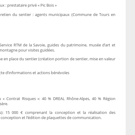
x : prestataire privé « Pic Bois »
ntretien du sentier : agents municipaux (Commune de Tours en
 Service RTM de la Savoie, guides du patrimoine, musée d’art et
montagne pour visites guidées.
se en place du sentier (création portion de sentier, mise en valeur
cte d’informations et actions bénévoles
u « Contrat Risques »: 40 % DREAL Rhône-Alpes, 40 % Région
sère.
es): 15 000 € comprenant la conception et la réalisation des
a conception et l’édition de plaquettes de communication.