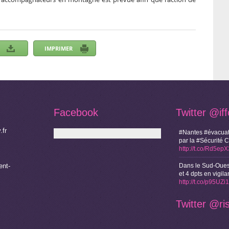
Facebook
Twitter
@if
.fr
#Nantes #évacuat
par la #Sécurité 
http://t.co/Rd5ep
nt-
Dans le Sud-Oues
et 4 dpts en vigi
http://t.co/p95UZ
Twitter
@ri