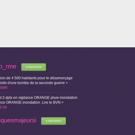
fo_rme
S'ABONNER
ion de 4 500 habitants pour le désamorçage
Civile d'une bombe de la seconde guerre >
X3bRf
t 3 dpts en vigilance ORANGE pluie-inondation
lance ORANGE inondation. Lire le BVN >
i1Cmt
squesmajeursi
S'ABONNER