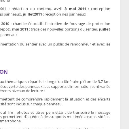
ommune
2011
: rédaction du contenu,
avril à mai 2011
: conception
es panneaux,
juillet
2011
: réception des panneaux
 2010
: chantier éducatif d’entretien de l’ouvrage de protection
dépôt),
mai 2011
: tracé des nouvelles portions du sentier,
juillet
es panneaux
imentation du sentier avec un public de randonneur et avec les
ION
 thématiques répartis le long d’un itinéraire piéton de 3,7 km.
écouverte des panneaux. Les supports d’information sont variés
rents niveaux de lecture :
ermettent de comprendre rapidement la situation et des encarts
iosité sont inclus sur chaque panneau.
ut lire : photos et titres permettant de transcrire le message
s permettent d’accéder à des supports multimédia (sons, vidéos,
 smartphone.