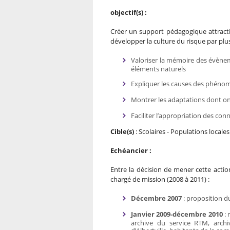
objectif(s) :
Créer un support pédagogique attractif
développer la culture du risque par plu
Valoriser la mémoire des évènem
éléments naturels
Expliquer les causes des phéno
Montrer les adaptations dont ont 
Faciliter l’appropriation des con
Cible(s)
: Scolaires - Populations locale
Echéancier :
Entre la décision de mener cette action
chargé de mission (2008 à 2011) :
Décembre 2007
: proposition d
J
anvier 2009-décembre 2010
: 
archive du service RTM, archi