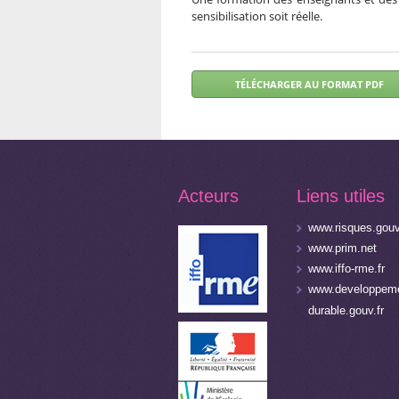
sensibilisation soit réelle.
Acteurs
Liens utiles
www.risques.gouv
www.prim.net
www.iffo-rme.fr
www.developpeme
durable.gouv.fr