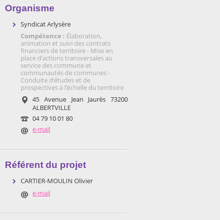
Organisme
Syndicat Arlysère
Compétence :
Élaboration,
animation et suivi des contrats
financiers de territoire - Mise en
place d’actions transversales au
service des commune et
communautés de communes -
Conduite d’études et de
prospectives à l’échelle du territoire
45 Avenue Jean Jaurès 73200
ALBERTVILLE
04 79 10 01 80
e-mail
Référent du projet
CARTIER-MOULIN Olivier
e-mail