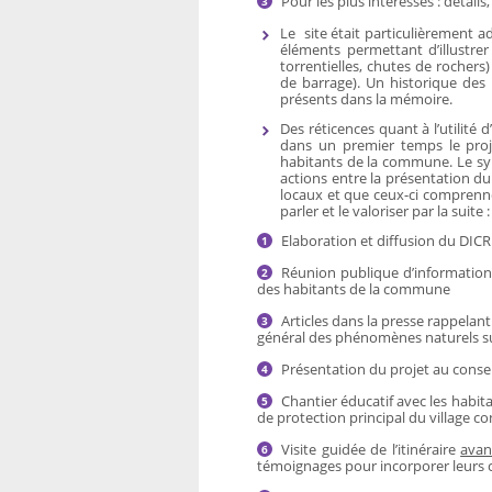
Pour les plus intéressés : détai
Le site était particulièrement 
éléments permettant d’illustrer
torrentielles, chutes de rocher
de barrage). Un historique de
présents dans la mémoire.
Des réticences quant à l’utilité
dans un premier temps le proje
habitants de la commune. Le s
actions entre la présentation du 
locaux et que ceux-ci comprenne
parler et le valoriser par la suite :
Elaboration et diffusion du DIC
Réunion publique d’information
des habitants de la commune
Articles dans la presse rappelan
général des phénomènes naturels 
Présentation du projet au consei
Chantier éducatif avec les habi
de protection principal du village co
Visite guidée de l’itinéraire
avan
témoignages pour incorporer leurs 