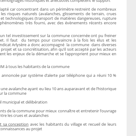
ls, témoignages historiques et anecdotes complètent le support
adapté car concentrant dans un périmètre restreint de nombreux
 les risques naturels (avalanches, glissements de terrain, crues
s) et technologiques (transport de matières dangereuses, rupture
s phénomènes très fourni, avec des évènements récents encore
 d’un tel investissement sur la commune concernée ont pu freiner
t. Il faut du temps pour convaincre à la fois les élus et les
yndicat Arlysère a donc accompagné la commune dans diverses
projet et sa concrétisation, afin qu’il soit accepté par les acteurs
nt les enjeux de la démarche et se l’approprient pour mieux en
RIM à tous les habitants de la commune
 annoncée par système d’alerte par téléphone qui a réuni 10 %
t une avalanche ayant eu lieu 10 ans auparavant et de l’historique
sur la commune
l municipal et délibération
tants de la commune pour mieux connaître et entretenir l’ouvrage
ntre les crues et avalanches
t sa conception
avec les habitants du village et recueil de leurs
connaissances au projet