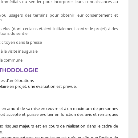
s immédiats du sentier pour incorporer leurs connaissances au
t/ou usagers des terrains pour obtenir leur consentement et
es
 élus (dont certains étaient initialement contre le projet) à des
tions du sentier
 citoyen dans la presse
à la visite inaugurale
de la commune
ÉTHODOLOGIE
stes d’améliorations
aire en projet, une évaluation est prévue.
jet en amont de sa mise en œuvre et à un maximum de personnes
soit accepté et puisse évoluer en fonction des avis et remarques
aux risques majeurs est en cours de réalisation dans le cadre de
e.
 accompagnateurs en montagne est prévue afin que l’action de