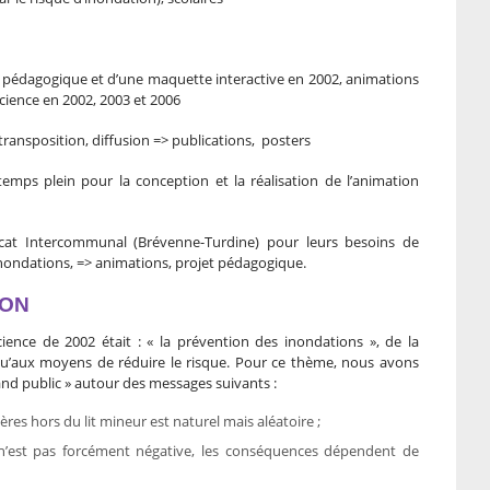
t pédagogique et d’une maquette interactive en 2002, animations
cience en 2002, 2003 et 2006
 transposition, diffusion => publications, posters
 temps plein pour la conception et la réalisation de l’animation
icat Intercommunal (Brévenne-Turdine) pour leurs besoins de
nondations, => animations, projet pédagogique.
ION
ience de 2002 était : « la prévention des inondations », de la
aux moyens de réduire le risque. Pour ce thème, nous avons
and public » autour des messages suivants :
ères hors du lit mineur est naturel mais aléatoire ;
 n’est pas forcément négative, les conséquences dépendent de