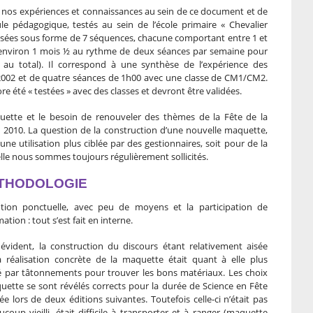
ler nos expériences et connaissances au sein de ce document et de
e pédagogique, testés au sein de l’école primaire « Chevalier
nisées sous forme de 7 séquences, chacune comportant entre 1 et
r environ 1 mois ½ au rythme de deux séances par semaine pour
u total). Il correspond à une synthèse de l’expérience des
s 2002 et de quatre séances de 1h00 avec une classe de CM1/CM2.
e été « testées » avec des classes et devront être validées.
quette et le besoin de renouveler des thèmes de la Fête de la
2010. La question de la construction d’une nouvelle maquette,
ne utilisation plus ciblée par des gestionnaires, soit pour de la
le nous sommes toujours régulièrement sollicités.
ÉTHODOLOGIE
ention ponctuelle, avec peu de moyens et la participation de
ation : tout s’est fait en interne.
 évident, la construction du discours étant relativement aisée
 réalisation concrète de la maquette était quant à elle plus
é par tâtonnements pour trouver les bons matériaux. Les choix
uette se sont révélés corrects pour la durée de Science en Fête
e lors de deux éditions suivantes. Toutefois celle-ci n’était pas
coup vieilli, était difficile à transporter et à ranger (maquette