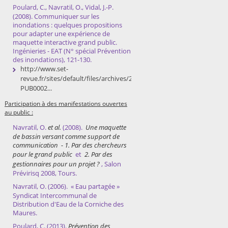
Poulard, C., Navratil, O., Vidal, J.-P.
(2008). Communiquer sur les
inondations : quelques propositions
pour adapter une expérience de
maquette interactive grand public.
Ingénieries - EAT (N° spécial Prévention
des inondations), 121-130.
http://www.set-
revue.fr/sites/default/files/archives/2008/DG2008-
PUB0002...
Participation à des manifestations ouvertes
au public :
Navratil, O.
et al.
(2008).
Une maquette
de bassin versant comme support de
communication - 1. Par des chercheurs
pour le grand public
et
2. Par des
gestionnaires pour un projet ?
, Salon
Prévirisq 2008, Tours.
Navratil, O. (2006). « Eau partagée »
Syndicat Intercommunal de
Distribution d'Eau de la Corniche des
Maures.
Poulard, C. (2013).
Prévention des