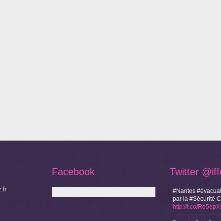
Facebook
Twitter
@if
.fr
#Nantes #évacuat
par la #Sécurité 
http://t.co/Rd5ep