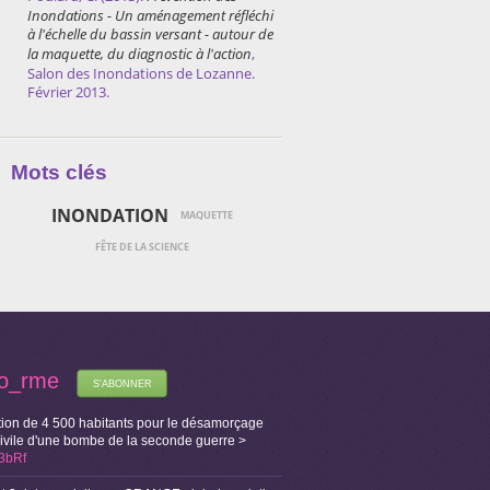
Inondations - Un aménagement réfléchi
à l'échelle du bassin versant - autour de
la maquette, du diagnostic à l'action
,
Salon des Inondations de Lozanne.
Février 2013.
Mots clés
INONDATION
MAQUETTE
FÊTE DE LA SCIENCE
fo_rme
S'ABONNER
ion de 4 500 habitants pour le désamorçage
Civile d'une bombe de la seconde guerre >
X3bRf