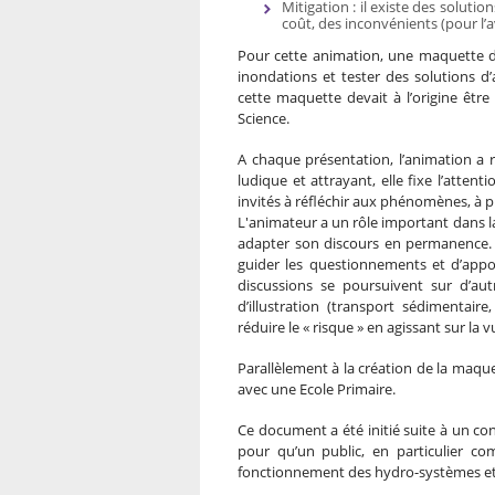
Mitigation : il existe des soluti
coût, des inconvénients (pour l’a
Pour cette animation, une maquette de
inondations et tester des solutions d
cette maquette devait à l’origine être
Science.
A chaque présentation, l’animation a 
ludique et attrayant, elle fixe l’attent
invités à réfléchir aux phénomènes, à p
L'animateur a un rôle important dans la
adapter son discours en permanence. L
guider les questionnements et d’appo
discussions se poursuivent sur d’au
d’illustration (transport sédimentair
réduire le « risque » en agissant sur la 
Parallèlement à la création de la maq
avec une Ecole Primaire.
Ce document a été initié suite à un con
pour qu’un public, en particulier co
fonctionnement des hydro-systèmes et s’i