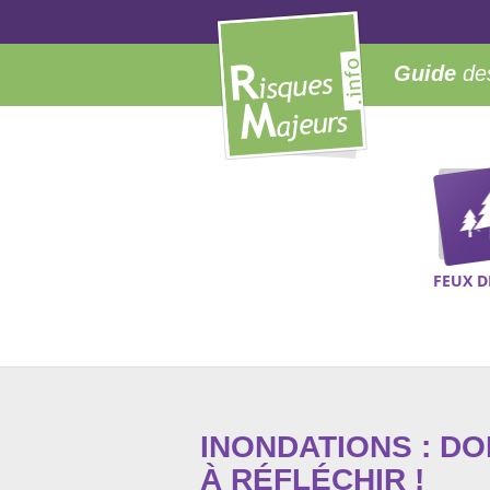
Guide
des
FEUX D
INONDATIONS : D
À RÉFLÉCHIR !