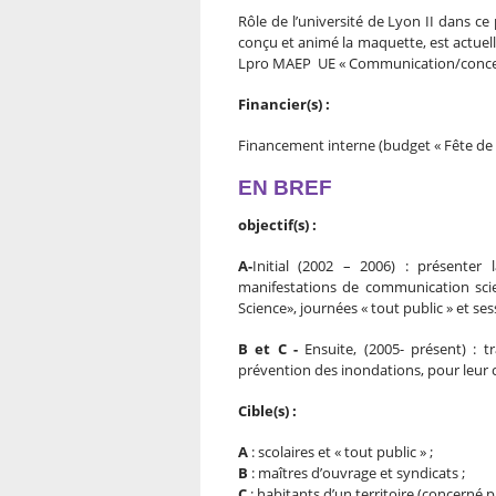
Rôle de l’université de Lyon II dans ce
conçu et animé la maquette, est actuel
Lpro MAEP UE « Communication/concert
Financier(s) :
Financement interne (budget « Fête de 
EN BREF
objectif(s) :
A-
Initial (2002 – 2006) : présenter
manifestations de communication scie
Science», journées « tout public » et ses
B et C -
Ensuite, (2005- présent) : t
prévention des inondations, pour leu
Cible(s) :
A
: scolaires et « tout public » ;
B
: maîtres d’ouvrage et syndicats ;
C
: habitants d’un territoire (concerné p