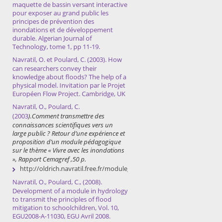
maquette de bassin versant interactive
pour exposer au grand public les
principes de prévention des
inondations et de développement
durable. Algerian Journal of
Technology, tome 1, pp 11-19.
Navratil, O. et Poulard, C. (2003). How
can researchers convey their
knowledge about floods? The help of a
physical model. Invitation par le Projet
Européen Flow Project. Cambridge, UK
Navratil, O., Poulard, C.
(2003
).
Comment transmettre des
connaissances scientifiques vers un
large public ? Retour d’une expérience et
proposition d’un module pédagogique
sur le thème « Vivre avec les inondations
», Rapport Cemagref ,50 p.
http://oldrich.navratil.free.fr/module_ecole_maquette_Les_cours_de
Navratil, O., Poulard, C., (2008).
Development of a module in hydrology
to transmit the principles of flood
mitigation to schoolchildren, Vol. 10,
EGU2008-A-11030, EGU Avril 2008.