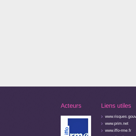
Acteurs
Liens utiles
www.risques.gouv
www.prim.net
www.iffo-rme.fr