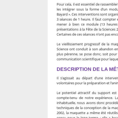
Pour cela, il est essentiel de rassemb
les intégrer sous la forme d’un modul
Bayard ». Ces interventions sont orga
3 séances de 1 heure. Il faut compte
mener à bien ce module (13 heures a
présentations à la Fête de la Science
Certaines de ces séances n’ont pas encor
Le vieillissement progressif de la ma
Science ont conduit à son abandon en 
plus pérenne, se pose donc, soit pour u
communication scientifique pour laquel
DESCRIPTION DE LA M
Il s’agissait au départ d’une interv
volontaires pour la préparation et l’anim
Le potentiel attractif du support est
compte-tenu de notre expérience. La
inhabituelle, nous avons donc procéd
techniques de la conception de la maq
2002, la maquette a même été réutilisé
conçu pour le long terme : elle a beau