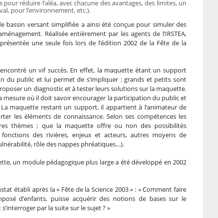
ons pour réduire l’aléa, avec chacune des avantages, des limites, un
val, pour l’environnement, etc.).
 bassin versant simplifiée a ainsi été conçue pour simuler des
’aménagement. Réalisée entièrement par les agents de l’IRSTEA,
 présentée une seule fois lors de l’édition 2002 de la Fête de la
rencontré un vif succès. En effet, la maquette étant un support
ion du public et lui permet de s’impliquer : grands et petits sont
roposer un diagnostic et à tester leurs solutions sur la maquette.
 mesure où il doit savoir encourager la participation du public et
a maquette restant un support, il appartient à l’animateur de
rter les éléments de connaissance. Selon ses compétences les
tres thèmes ; que la maquette offre ou non des possibilités
e, fonctions des rivières, enjeux et acteurs, autres moyens de
vulnérabilité, rôle des nappes phréatiques…).
uette, un module pédagogique plus large a été développé en 2002
stat établi après la « Fête de la Science 2003 » : « Comment faire
mposé d’enfants, puisse acquérir des notions de bases sur le
nterroger par la suite sur le sujet ? »