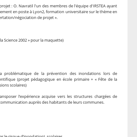
 projet : O. Navratil l'un des membres de l'équipe d'IRSTEA ayant
lement en poste à Lyon2, formation universitaire sur le thème en
ation/négociation de projet ».
la Science 2002 » pour la maquette)
 la problématique de la prévention des inondations lors de
ntifique (projet pédagogique en école primaire + « Fête de la
sions scolaires)
ransposer l’expérience acquise vers les structures chargées de
r communication auprès des habitants de leurs communes.
ar le risque d’inondation), scolaires