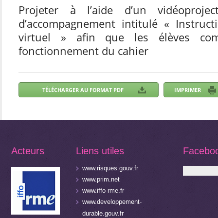
Projeter à l’aide d’un vidéoproje
d’accompagnement intitulé « Instruct
virtuel » afin que les élèves co
fonctionnement du cahier
Acteurs
Liens utiles
Facebo
www.risques.gouv.fr
www.prim.net
www.iffo-rme.fr
www.developpement-
durable.gouv.fr